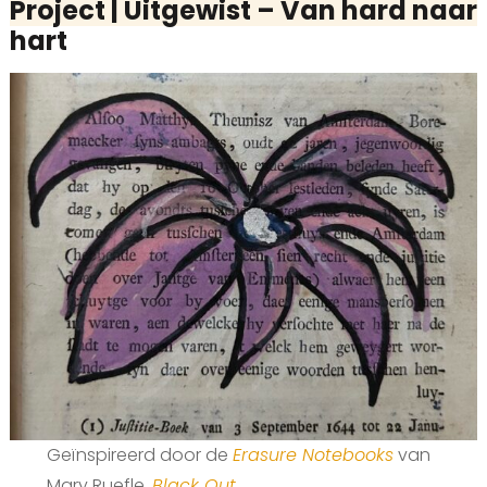
Project | Uitgewist – Van hard naar
hart
Geïnspireerd door de
Erasure Notebooks
van
Mary Ruefle,
Black Out